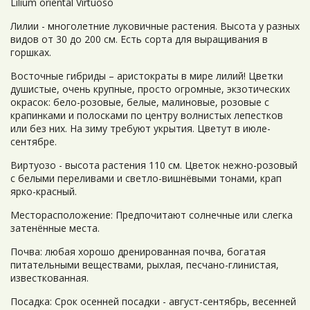
Lilium oriental Virtuoso
Лилии - многолетние луковичные растения. Высота у разных
видов от 30 до 200 см. Есть сорта для выращивания в
горшках.
Восточные гибриды – аристократы в мире лилий! Цветки
душистые, очень крупные, просто огромные, экзотических
окрасок: бело-розовые, белые, малиновые, розовые с
крапинками и полосками по центру волнистых лепестков
или без них. На зиму требуют укрытия. Цветут в июле-
сентябре.
Виртуозо - высота растения 110 см. Цветок нежно-розовый
с белыми переливами и светло-вишнёвыми тонами, крап
ярко-красный.
Месторасположение: Предпочитают солнечные или слегка
затенённые места.
Почва: любая хорошо дренированная почва, богатая
питательными веществами, рыхлая, песчано-глинистая,
известкованная.
Посадка: Срок осенней посадки - август-сентябрь, весенней