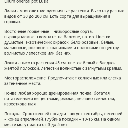
Lilium oriental pot Luzia
Лилии - многолетние луковичные растения. Высота у разных
видов от 30 до 200 см. Есть сорта для выращивания в
горшках.
Восточные горшечные – низкорослые сорта,
выращиваемые в комнате, на балконе, патио. Цветки
душистые, экзотических окрасок: бело-розовые, белые,
малиновые, розовые с крапинками и полосками по центру
волнистых лепестков или без них.
Люция - высота растения 45 см, цветок белый с бледно-
желтой полоской, лепестки волнистые с загнутыми краями.
Месторасположение: Предпочитают солнечные или слегка
затенённые места.
Почва: любая хорошо дренированная почва, богатая
питательными веществами, рыхлая, песчано-глинистая,
известкованная.
Посадка: Срок осенней посадки - август-сентябрь, весенней
– конец апреля-май. Глубина посадки – 10-15 см. На одном
месте могут расти от 3 до 5 лет.