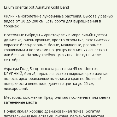
Lilium oriental pot Auratum Gold Band
Лилии - многолетние луковичные растения. Высота у разных
видов от 30 до 200 см. Есть сорта для выращивания в
горшках.
Восточные гибриды – аристократы в мире лилий! Цветки
душистые, очень крупные, просто огромные, экзотических
окрасок: бело-розовые, белые, малиновые, розовые с
крапинками и полосками по центру волнистых лепестков
или без них. На зиму требуют укрытия. Цветут в июле-
сентябре.
Ауратум Голд Бэнд - высота растения 45 см. Цветок
КРУПНЫЙ, белый, вдоль лепестков широкая ярко-желтая
полоса, ярко-оранжевые пыльники и крап по большей
поверхности лепестков, диаметр цветка до 25 см,
низкорослый.
Месторасположение: Предпочитают солнечные или слегка
затенённые места.
Почва: любая хорошо дренированная почва, богатая
питательными веществами, рыхлая, песчано-глинистая,