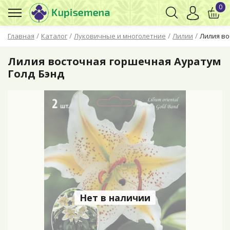
0
/
/
/
/
Главная
Каталог
Луковичные и многолетние
Лилии
Лилия во
Лилия восточная горшечная Ауратум
Голд Бэнд
Нет в наличии