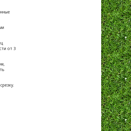
ённые
ми
ец
сти от 3
ом,
ть
срезку.