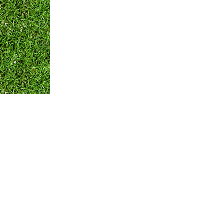
Оплата и Доставка
Вопросы и ответы
Кон
Мы принимаем:
по всем вопросам
+375 29 250-01-99
Обратная связь
© ЧТПУП "АЙРИСАГРО"
Номер в торговом реестре: 346312