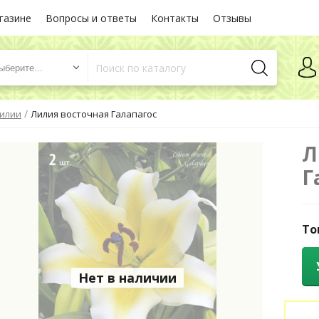
газине
Вопросы и ответы
Контакты
Отзывы
ыберите...
/
илии
Лилия восточная Галапагос
Л
Г
То
Нет в наличии