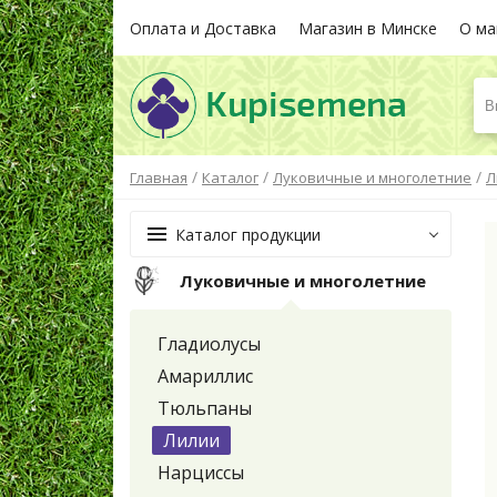
Оплата и Доставка
Магазин в Минске
О ма
В
/
/
/
Главная
Каталог
Луковичные и многолетние
Л
Каталог продукции
Луковичные и многолетние
Гладиолусы
Амариллис
Тюльпаны
Лилии
Нарциссы