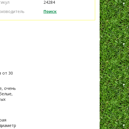
тикул
24284
оизводитель
Поиск
в от 30
е, очень
белые,
тых
рая
 диаметр