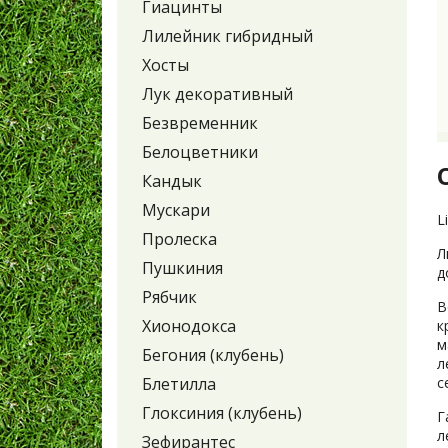
Гиацинты
Лилейник гибридный
Хосты
Лук декоративный
Безвременник
Белоцветники
Кандык
Мускари
L
Пролеска
Л
Пушкиния
д
Рябчик
В
Хионодокса
к
м
Бегония (клубень)
л
Блетилла
с
Глоксиния (клубень)
Г
л
Зефирантес