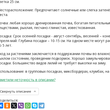
ветка 25 см.
есторасположение: Предпочитают солнечные или слегка затен
еста.
очва: любая хорошо дренированная почва, богатая питательны
еществами, рыхлая, песчано-глинистая, известкованная.
осадка: Срок осенней посадки - август-сентябрь, весенней – кон
преля-май. Глубина посадки – 10-15 см. На одном месте могут ра
о 5 лет.
ход за растениями заключается в поддержании почвы во влажн
ыхлом состоянии, проведении подкормок. Хорошо замульчирова
осадки. Большинство видов лилий не требует выкопки на зиму.
спользование: в групповых посадках, миксбордерах, клумбах, на 
аметили неточность в описании?
Свернуть описание
оделиться: