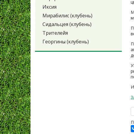
ц
Иксия
М
Мирабилис (клубень)
м
Сидальцея (клубень)
П
Трителейя
в
Георгины (клубень)
П
а
д
У
р
п
И
З
П