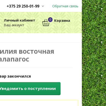
+375 29 250-01-99
Обратная связь
Заказы принимаются
0
Личный кабинет
Корзина
автоматически через корзину
Ваш аккаунт
круглосуточно без выходных
+375 29 250-01-99
МТС
илия восточная
алапагос
вар закончился
Уведомить о поступлении