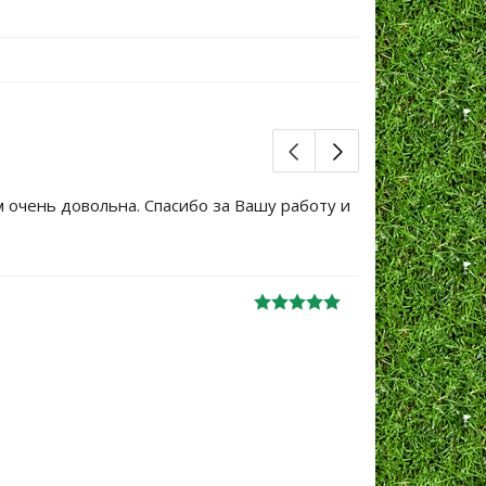
м очень довольна. Спасибо за Вашу работу и
Большое сп
уже не перв
Ж
анна
06.10.2024