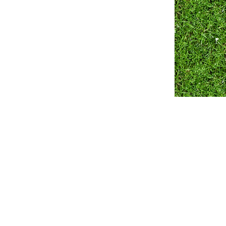
Разработка сайта ZmitroC.by
™ |
Продвижение сайта