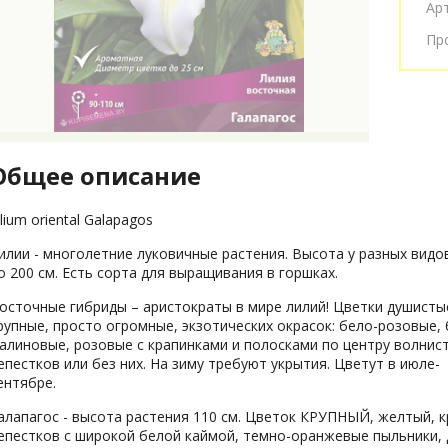
Ар
Пр
Общее описание
ilium oriental Galapagos
илии - многолетние луковичные растения. Высота у разных видо
о 200 см. Есть сорта для выращивания в горшках.
осточные гибриды – аристократы в мире лилий! Цветки душисты
рупные, просто огромные, экзотических окрасок: бело-розовые, 
алиновые, розовые с крапинками и полосками по центру волнис
епестков или без них. На зиму требуют укрытия. Цветут в июле-
ентябре.
алапагос - высота растения 110 см. Цветок КРУПНЫЙ, желтый, к
епестков с широкой белой каймой, темно-оранжевые пыльники,