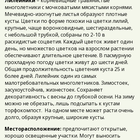
Лилейники
– корневищные травянистые
многолетники с мочковатыми мясистыми корнями.
Мечевидно-изогнутые листья образуют плотные
кусты. Цветки по форме похожи на цветки лилий,
крупные, чаще воронковидные, шестираздельные,
с небольшой трубкой, собраны по 2-10 в
раскидистые соцветия. Каждый цветок живет один
день, но множество цветков на взрослом растении
обеспечивают длительное цветение. В пасмурную
прохладную погоду цветки живут до шести дней.
Общая продолжительность цветения куста 25 и
более дней. Лилейник один из самых
малотребовательных многолетников. Зимостоек,
засухоустойчив, жизнестоек. Сохраняет
декоративность с весны до глубокой осени. На зиму
можно не обрезать, лишь подсыпать к кустам
торфокомпост. На одном месте может расти очень
долго, образуя крупные, широкие кусты.
Месторасположение:
предпочитают открытые,
хорошо освещенные участки. Могут выносить