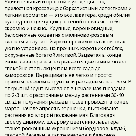
Удивительный и простой в уходе цветок,
прелестная красавица с бархатистыми лепестками и
легким ароматом — это все лаватера, среди обилия
культурных цветущих растений проявляет себя
скромно и нежно. Крупные, воронковидные,
белоснежные соцветия с малиново-розовым
глазком и паутиной ярких прожилок на лепестках
уютно устроились на прочных, коротких стеблях,
окруженные богатой листвой. Зацветая в конце
июня, лаватера вся покрывается цветами и может
спокойно стать акцентом всего сада до
заморозков. Выращивать ее легко и просто:
прямым посевом в грунт или рассадным способом. В
открытый грунт высевают в начале мая гнездами
по 2-3 шт. с расстоянием между растениями 30-40
см. Для получения рассады посев проводят в конце
марта-начале апреля в горшочки, высаживают
растения во второй половине мая. Благодаря
своему дивному, щедрому цветению лаватера
станет роскошным украшением бордюров, клумб,
садовой беседки, а также вазонов и балконов.