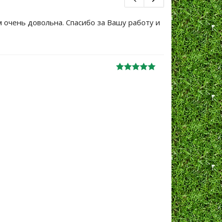
м очень довольна. Спасибо за Вашу работу и
Большое сп
уже не перв
Ж
анна
06.10.2024