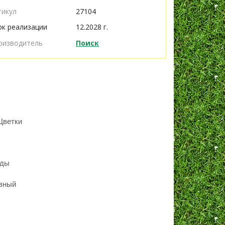
тикул
27104
ок реализации
12.2028 г.
оизводитель
Поиск
Цветки
оды
,
авный