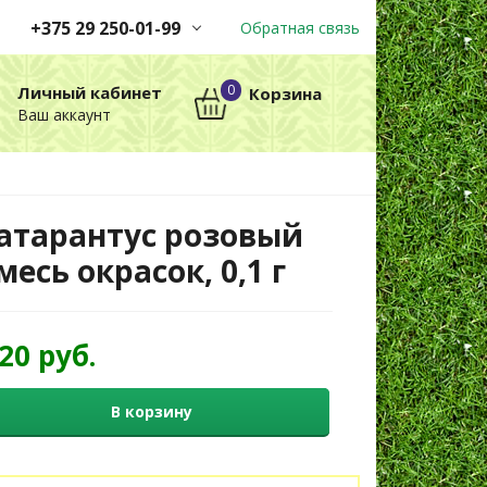
+375 29 250-01-99
Обратная связь
Заказы принимаются
0
Личный кабинет
Корзина
автоматически через корзину
Ваш аккаунт
круглосуточно без выходных
+375 29 250-01-99
МТС
атарантус розовый
месь окрасок, 0,1 г
,20 руб.
В корзину