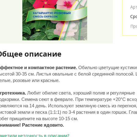
Ар
Ср
Пр
Общее описание
ффектное и компактное растение.
Обильно цветущие кустики
ысотой 30-35 см. Листья овальные с белой срединной полосой. 
елые, розовые или красные.
гротехника.
Любит обилие света, хороший полив и регулярные
одкормки. Семена сеют в феврале. При температуре +20°С всх
оявляются на 14 день. Используют земляную смесь из перегноя
истовой земли и песка (1:1:1) по 3-4 растения в один горшок. Гл
обег прищипните на высоте 10-15 см.
нимание! Растение ядовито.
аметили неточность в описании?