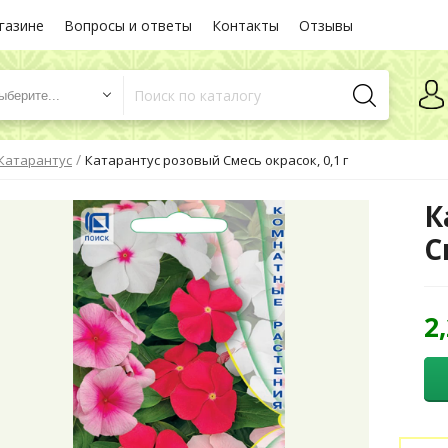
газине
Вопросы и ответы
Контакты
Отзывы
ыберите...
/
Катарантус
Катарантус розовый Смесь окрасок, 0,1 г
К
С
2