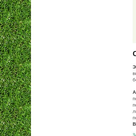
Э
в
б
А
п
п
л
п
В
З