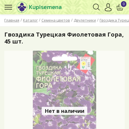
0
/
/
/
/
Главная
Каталог
Семена цветов
Двулетники
Гвоздика Турец
Гвоздика Турецкая Фиолетовая Гора,
45 шт.
Нет в наличии