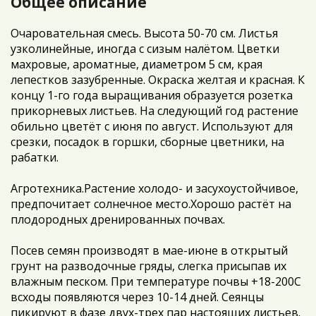
Общее описание
Очаровательная смесь. Высота 50-70 см. Листья
узколинейные, иногда с сизым налётом. Цветки
махровые, ароматные, диаметром 5 см, края
лепестков зазубренные. Окраска желтая и красная. К
концу 1-го года выращивания образуется розетка
прикорневых листьев. На следующий год растение
обильно цветёт с июня по август. Используют для
срезки, посадок в горшки, сборные цветники, на
рабатки.
Агротехника.Растение холодо- и засухоустойчивое,
предпочитает солнечное место.Хорошо растёт на
плодородных дренированных почвах.
Посев семян производят в мае-июне в открытый
грунт на разводочные гряды, слегка присыпав их
влажным песком. При температуре почвы +18-200C
всходы появляются через 10-14 дней. Сеянцы
пикируют в фазе двух-трех пар настоящих листьев.