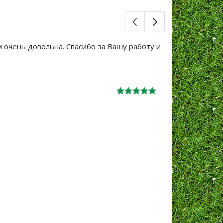
м очень довольна. Спасибо за Вашу работу и
Большое сп
уже не перв
Ж
анна
06.10.2024