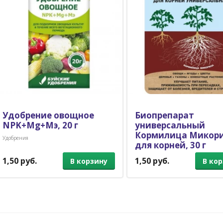
Удобрение овощное
Биопрепарат
NPK+Mg+Mэ, 20 г
универсальный
Кормилица Микор
Удобрения
для корней, 30 г
Удобрения и защита
1,50 руб.
1,50 руб.
В корзину
В ко