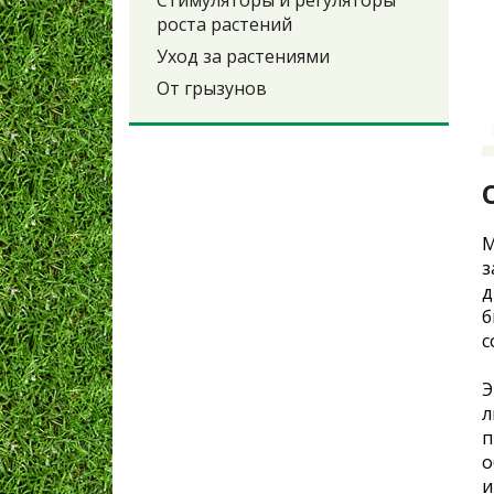
Стимуляторы и регуляторы
роста растений
Уход за растениями
От грызунов
М
з
д
б
с
Э
л
п
о
и