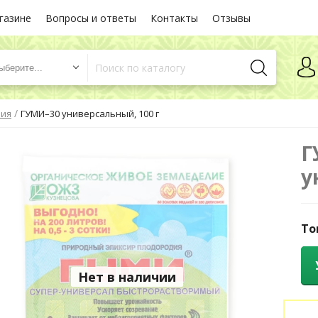
газине
Вопросы и ответы
Контакты
Отзывы
ыберите...
/
ния
ГУМИ–30 универсальный, 100 г
Г
у
То
Нет в наличии