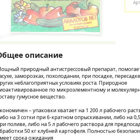
Ар
Общее описание
ощный природный антистрессовый препарат, помогае
асухе, заморозках, похолодании, при посадке, пересадке
ругих неблагоприятных условиях роста. Природное
иоактивированное по микроэлементному и молекуляр
оставу гумусное вещество.
кономичен – упаковки хватает на 1 200 л рабочего раст
ибо на 3 сотки при 6-кратном опрыскивании, либо на 0,
ри поливе, либо на 5 л рабочего раствора для предпос
бработки 50 кг клубней картофеля. Полностью безопасе
меет срока ожидания