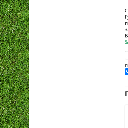
С
Г
п
З
В
З
П