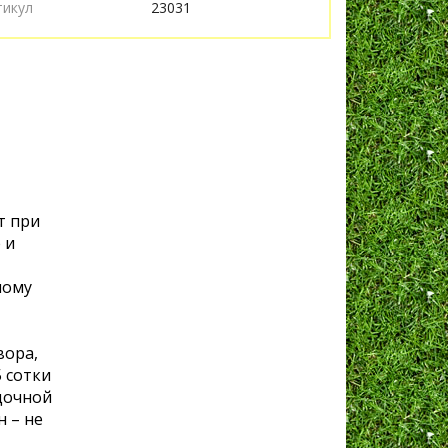
тикул
23031
т при
 и
ному
вора,
5 сотки
адочной
н – не