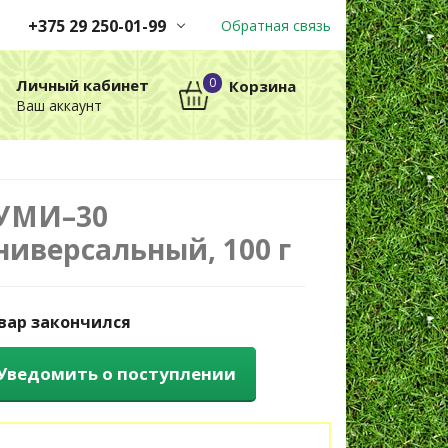
+375 29 250-01-99
Обратная связь
Заказы принимаются
0
Личный кабинет
Корзина
автоматически через корзину
Ваш аккаунт
круглосуточно без выходных
+375 29 250-01-99
МТС
УМИ–30
ниверсальный, 100 г
вар закончился
Уведомить о поступлении