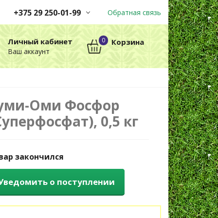
+375 29 250-01-99
Обратная связь
Заказы принимаются
0
Личный кабинет
Корзина
автоматически через корзину
Ваш аккаунт
круглосуточно без выходных
+375 29 250-01-99
МТС
уми-Оми Фосфор
Суперфосфат), 0,5 кг
вар закончился
Уведомить о поступлении