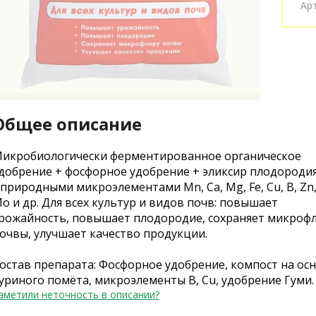
Ар
Общее описание
икробиологически ферментированное органическое
добрение + фосфорное удобрение + эликсир плодороди
 природными микроэлементами Mn, Ca, Mg, Fe, Cu, B, Zn,
o и др. Для всех культур и видов почв: повышает
рожайность, повышает плодородие, сохраняет микроф
очвы, улучшает качество продукции.
остав препарата: Фосфорное удобрение, компост на ос
уриного помёта, микроэлементы B, Cu, удобрение Гуми.
аметили неточность в описании?