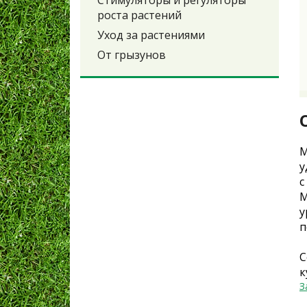
Стимуляторы и регуляторы
роста растений
Уход за растениями
От грызунов
М
у
с
M
у
п
С
к
З