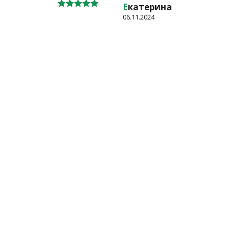
Е
катерина
06.11.2024
такты
О магазине
Отзывы покупателей