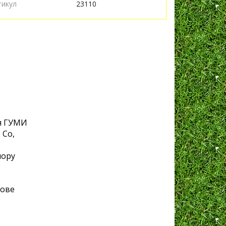
тикул
23110
я ГУМИ
 Co,
лору
нове