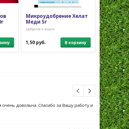
нов
Микроудобрение Хелат
Фуфанон-
0г
Меди 5г
вредителе
Удобрения и защита
Удобрения и защи
1,50 руб.
2,50 руб.
рзину
В корзину
м очень довольна. Спасибо за Вашу работу и
Большое сп
уже не перв