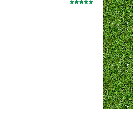
Ж
анна
06.10.2024