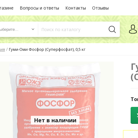
газине
Вопросы и ответы
Контакты
Отзывы
ыберите...
/
ния
Гуми-Оми Фосфор (Суперфосфат), 0,5 кг
Г
(
То
Нет в наличии