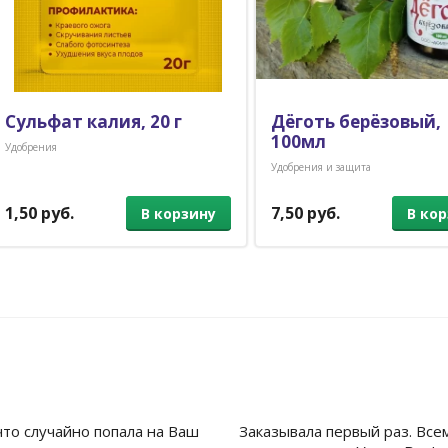
Сульфат калия, 20 г
Дёготь берёзовый,
100мл
Удобрения
Удобрения и защита
1,50 руб.
7,50 руб.
В корзину
В ко
что случайно попала на Ваш
Заказывала первый раз. Все