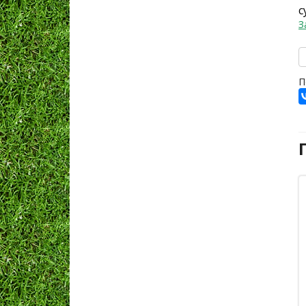
с
З
П