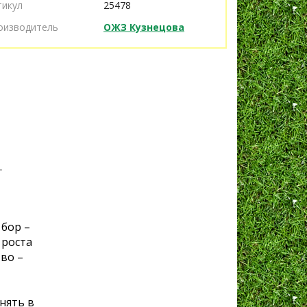
тикул
25478
оизводитель
ОЖЗ Кузнецова
.
 бор –
 роста
во –
нять в