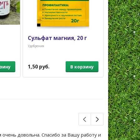
Сульфат магния, 20 г
Удобрение
Петуний, 1
Удобрения
Удобрения
1,50 руб.
3,00 руб.
рзину
В корзину
м очень довольна. Спасибо за Вашу работу и
Большое сп