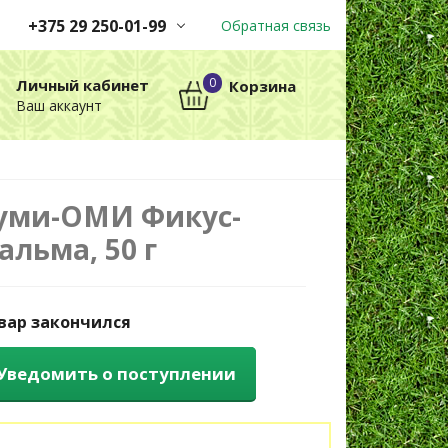
+375 29 250-01-99
Обратная связь
Заказы принимаются
0
Личный кабинет
Корзина
автоматически через корзину
Ваш аккаунт
круглосуточно без выходных
+375 29 250-01-99
МТС
уми-ОМИ Фикус-
альма, 50 г
вар закончился
Уведомить о поступлении