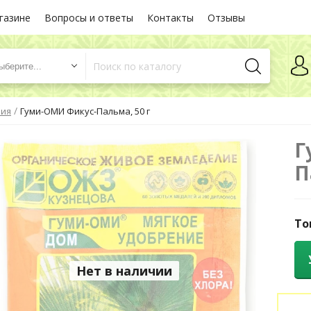
газине
Вопросы и ответы
Контакты
Отзывы
ыберите...
/
ния
Гуми-ОМИ Фикус-Пальма, 50 г
Г
П
То
Нет в наличии