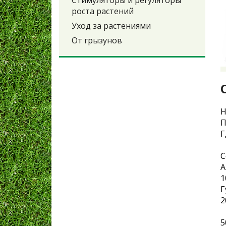
Стимуляторы и регуляторы
роста растений
Уход за растениями
От грызунов
Н
П
Г
С
А
1
Г
2
5