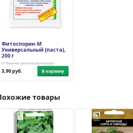
Фитоспорин-М
Универсальный (паста),
200 г
От болезней растений (фунгициды)
3,90 руб.
В корзину
Похожие товары