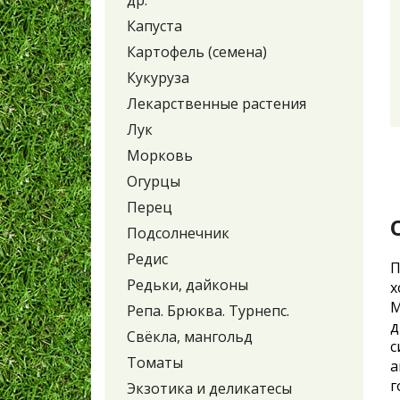
др.
Капуста
Картофель (семена)
Кукуруза
Лекарственные растения
Лук
Морковь
Огурцы
Перец
Подсолнечник
Редис
П
Редьки, дайконы
х
М
Репа. Брюква. Турнепс.
Свёкла, мангольд
с
Томаты
а
г
Экзотика и деликатесы