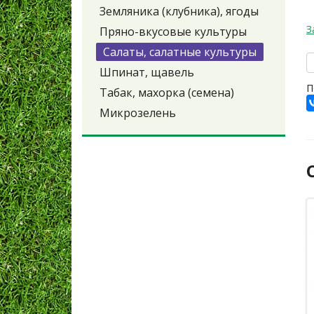
Земляника (клубника), ягоды
З
Пряно-вкусовые культуры
Салаты, салатные культуры
Шпинат, щавель
П
Табак, махорка (семена)
Микрозелень