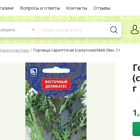
газине
Вопросы и ответы
Контакты
Отзывы
ыберите...
/
атные культуры
Горчица сарептская (салатная) Мей Лин, 1 г
Г
(
г
1