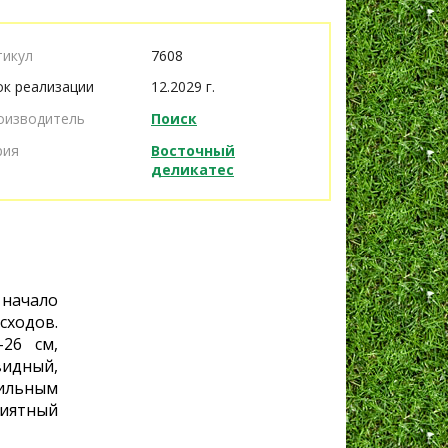
тикул
7608
ок реализации
12.2029 г.
оизводитель
Поиск
рия
Восточный
деликатес
 начало
сходов.
-26 см,
дный,
ильным
иятный