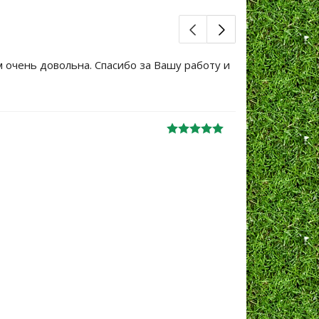
м очень довольна. Спасибо за Вашу работу и
Большое сп
уже не перв
Ж
анна
06.10.2024