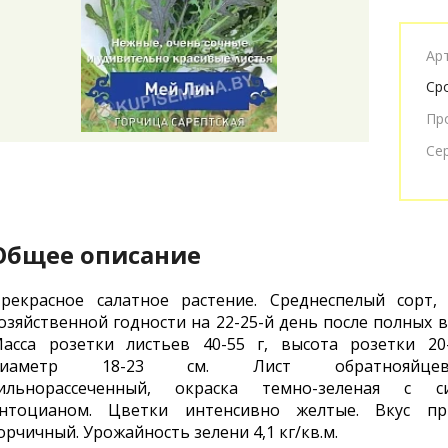
Ар
Ср
Пр
Се
Общее описание
рекрасное салатное растение. Среднеспелый сорт,
озяйственной годности на 22-25-й день после полных в
асса розетки листьев 40-55 г, высота розетки 20
диаметр 18-23 см. Лист обратнояйцеви
ильнорассеченный, окраска темно-зеленая с с
нтоцианом. Цветки интенсивно желтые. Вкус пр
орчичный. Урожайность зелени 4,1 кг/кв.м.