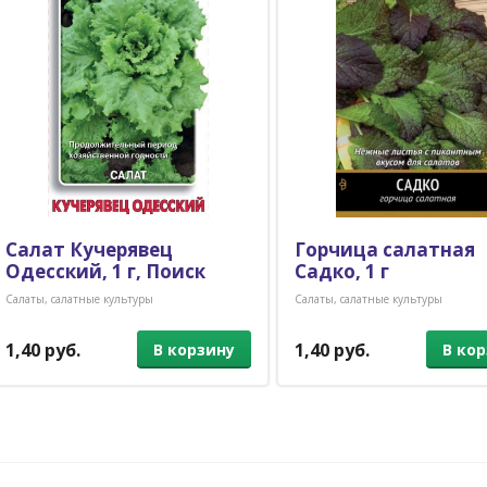
Салат Кучерявец
Горчица салатная
Одесский, 1 г, Поиск
Садко, 1 г
Салаты, салатные культуры
Салаты, салатные культуры
1,40 руб.
1,40 руб.
В корзину
В ко