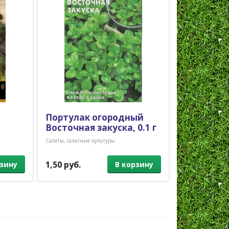
Портулак огородный
Салат Роби
Восточная закуска, 0.1 г
Салаты, салатные 
Салаты, салатные культуры
1,50 руб.
1,30 руб.
рзину
В корзину