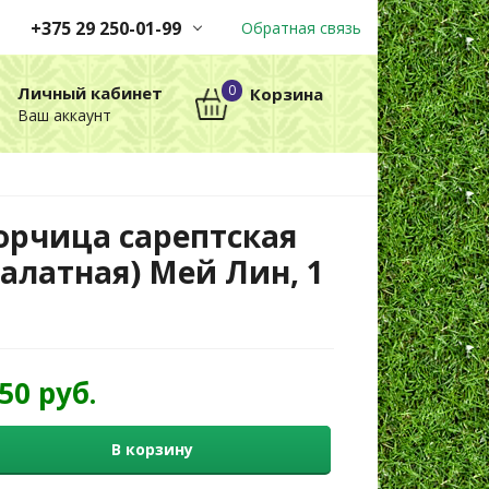
+375 29 250-01-99
Обратная связь
Заказы принимаются
0
Личный кабинет
Корзина
автоматически через корзину
Ваш аккаунт
круглосуточно без выходных
+375 29 250-01-99
МТС
орчица сарептская
салатная) Мей Лин, 1
,50 руб.
В корзину