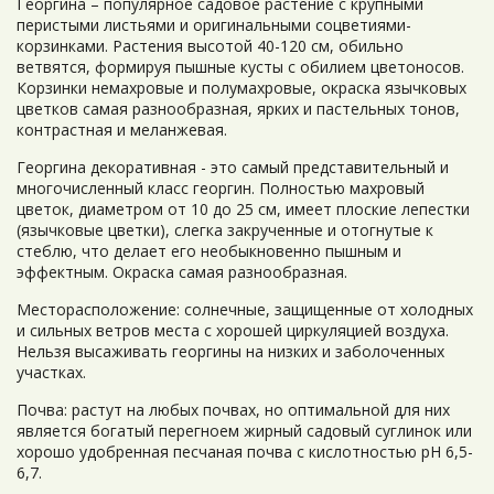
Георгина – популярное садовое растение с крупными
перистыми листьями и оригинальными соцветиями-
корзинками. Растения высотой 40-120 см, обильно
ветвятся, формируя пышные кусты с обилием цветоносов.
Корзинки немахровые и полумахровые, окраска язычковых
цветков самая разнообразная, ярких и пастельных тонов,
контрастная и меланжевая.
Георгина декоративная - это самый представительный и
многочисленный класс георгин. Полностью махровый
цветок, диаметром от 10 до 25 см, имеет плоские лепестки
(язычковые цветки), слегка закрученные и отогнутые к
стеблю, что делает его необыкновенно пышным и
эффектным. Окраска самая разнообразная.
Месторасположение: солнечные, защищенные от холодных
и сильных ветров места с хорошей циркуляцией воздуха.
Нельзя высаживать георгины на низких и заболоченных
участках.
Почва: растут на любых почвах, но оптимальной для них
является богатый перегноем жирный садовый суглинок или
хорошо удобренная песчаная почва с кислотностью рН 6,5-
6,7.