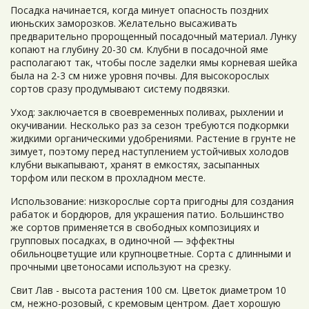
Посадка начинается, когда минует опасность поздних
июньских заморозков. Желательно высаживать
предварительно пророщенный посадочный материал. Лунку
копают на глубину 20-30 см. Клубни в посадочной яме
располагают так, чтобы после заделки ямы корневая шейка
была на 2-3 см ниже уровня почвы. Для высокорослых
сортов сразу продумывают систему подвязки.
Уход: заключается в своевременных поливах, рыхлении и
окучивании. Несколько раз за сезон требуются подкормки
жидкими органическими удобрениями. Растение в грунте не
зимует, поэтому перед наступлением устойчивых холодов
клубни выкапывают, хранят в емкостях, засыпанных
торфом или песком в прохладном месте.
Использование: низкорослые сорта пригодны для создания
рабаток и бордюров, для украшения патио. Большинство
же сортов применяется в свободных композициях и
групповых посадках, в одиночной — эффектны
обильноцветущие или крупноцветные. Сорта с длинными и
прочными цветоносами используют на срезку.
Свит Лав - высота растения 100 см. Цветок диаметром 10
см, нежно-розовый, с кремовым центром. Дает хорошую