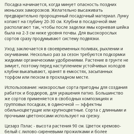
Посадка начинается, когда минует опасность поздних
июньских заморозков. Желательно высаживать
предварительно пророщенный посадочный материал. Лунку
копают на глубину 20-30 см. Клубни в посадочной яме
располагают так, чтобы после заделки ямы корневая шейка
была на 2-3 см ниже уровня почвы. Для высокорослых
сортов сразу продумывают систему подвязки.
Уход: заключается в своевременных поливах, рыхлении и
окучивании. Несколько раз за сезон требуются подкормки
жидкими органическими удобрениями. Растение в грунте не
зимует, поэтому перед наступлением устойчивых холодов
клубни выкапывают, хранят в емкостях, засыпанных
торфом или песком в прохладном месте.
Использование: низкорослые сорта пригодны для создания
рабаток и бордюров, для украшения патио. Большинство
же сортов применяется в свободных композициях и
групповых посадках, в одиночной — эффектны
обильноцветущие или крупноцветные. Сорта с длинными и
прочными цветоносами используют на срезку.
Цезарз Пэлас - высота растения 90 см. Цветок кремово-
белый с лилово-сиреневыми прожилками и более