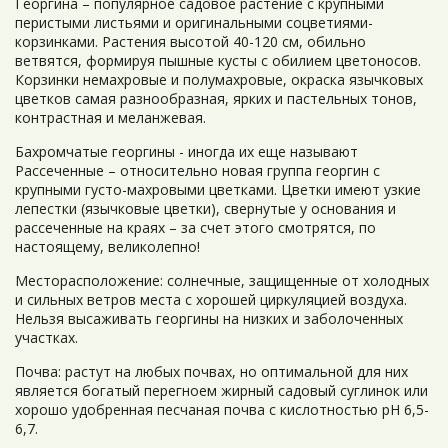
Георгина – популярное садовое растение с крупными
перистыми листьями и оригинальными соцветиями-
корзинками. Растения высотой 40-120 см, обильно
ветвятся, формируя пышные кусты с обилием цветоносов.
Корзинки немахровые и полумахровые, окраска язычковых
цветков самая разнообразная, ярких и пастельных тонов,
контрастная и меланжевая.
Бахромчатые георгины - иногда их еще называют
Рассеченные – относительно новая группа георгин с
крупными густо-махровыми цветками. Цветки имеют узкие
лепестки (язычковые цветки), свернутые у основания и
рассеченные на краях – за счет этого смотрятся, по
настоящему, великолепно!
Месторасположение: солнечные, защищенные от холодных
и сильных ветров места с хорошей циркуляцией воздуха.
Нельзя высаживать георгины на низких и заболоченных
участках.
Почва: растут на любых почвах, но оптимальной для них
является богатый перегноем жирный садовый суглинок или
хорошо удобренная песчаная почва с кислотностью рН 6,5-
6,7.