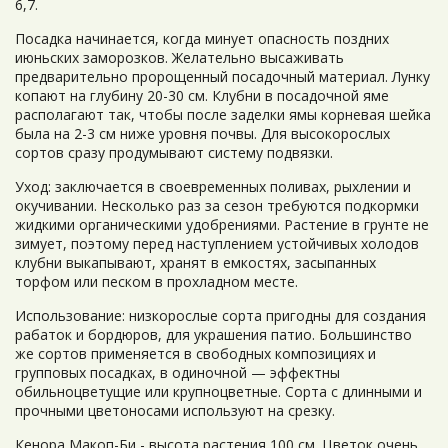
6,7.
Посадка начинается, когда минует опасность поздних
июньских заморозков. Желательно высаживать
предварительно пророщенный посадочный материал. Лунку
копают на глубину 20-30 см. Клубни в посадочной яме
располагают так, чтобы после заделки ямы корневая шейка
была на 2-3 см ниже уровня почвы. Для высокорослых
сортов сразу продумывают систему подвязки.
Уход: заключается в своевременных поливах, рыхлении и
окучивании. Несколько раз за сезон требуются подкормки
жидкими органическими удобрениями. Растение в грунте не
зимует, поэтому перед наступлением устойчивых холодов
клубни выкапывают, хранят в емкостях, засыпанных
торфом или песком в прохладном месте.
Использование: низкорослые сорта пригодны для создания
рабаток и бордюров, для украшения патио. Большинство
же сортов применяется в свободных композициях и
групповых посадках, в одиночной — эффектны
обильноцветущие или крупноцветные. Сорта с длинными и
прочными цветоносами используют на срезку.
Кенора Макоп-Би - высота растения 100 см. Цветок очень