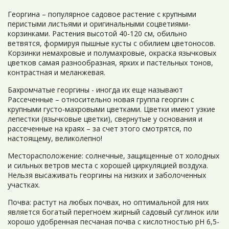
Георгина – популярное садовое растение с крупными
перистыми листьями и оригинальными соцветиями-
корзинками. Растения высотой 40-120 см, обильно
ветвятся, формируя пышные кусты с обилием цветоносов.
Корзинки немахровые и полумахровые, окраска язычковых
цветков самая разнообразная, ярких и пастельных тонов,
контрастная и меланжевая.
Бахромчатые георгины - иногда их еще называют
Рассеченные – относительно новая группа георгин с
крупными густо-махровыми цветками. Цветки имеют узкие
лепестки (язычковые цветки), свернутые у основания и
рассеченные на краях – за счет этого смотрятся, по
настоящему, великолепно!
Месторасположение: солнечные, защищенные от холодных
и сильных ветров места с хорошей циркуляцией воздуха.
Нельзя высаживать георгины на низких и заболоченных
участках.
Почва: растут на любых почвах, но оптимальной для них
является богатый перегноем жирный садовый суглинок или
хорошо удобренная песчаная почва с кислотностью рН 6,5-