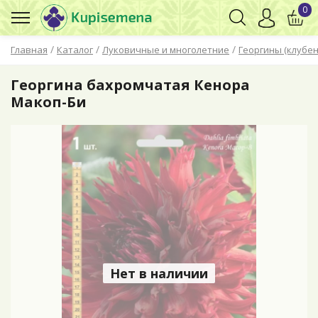
0
/
/
/
Главная
Каталог
Луковичные и многолетние
Георгины (клубен
Георгина бахромчатая Кенора
Макоп-Би
Нет в наличии