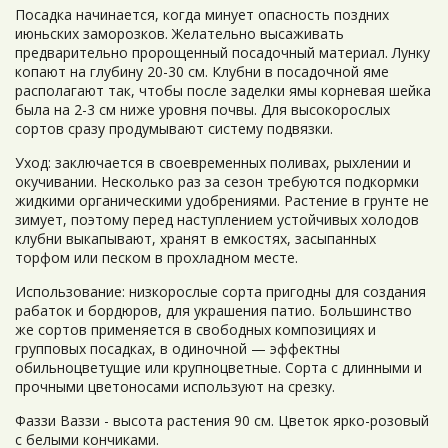
Посадка начинается, когда минует опасность поздних
июньских заморозков. Желательно высаживать
предварительно пророщенный посадочный материал. Лунку
копают на глубину 20-30 см. Клубни в посадочной яме
располагают так, чтобы после заделки ямы корневая шейка
была на 2-3 см ниже уровня почвы. Для высокорослых
сортов сразу продумывают систему подвязки.
Уход: заключается в своевременных поливах, рыхлении и
окучивании. Несколько раз за сезон требуются подкормки
жидкими органическими удобрениями. Растение в грунте не
зимует, поэтому перед наступлением устойчивых холодов
клубни выкапывают, хранят в емкостях, засыпанных
торфом или песком в прохладном месте.
Использование: низкорослые сорта пригодны для создания
рабаток и бордюров, для украшения патио. Большинство
же сортов применяется в свободных композициях и
групповых посадках, в одиночной — эффектны
обильноцветущие или крупноцветные. Сорта с длинными и
прочными цветоносами используют на срезку.
Фаззи Ваззи - высота растения 90 см. Цветок ярко-розовый
с белыми кончиками.