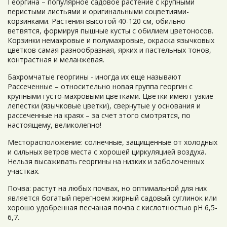
Георгина – популярное садовое растение с крупными
перистыми листьями и оригинальными соцветиями-
корзинками. Растения высотой 40-120 см, обильно
ветвятся, формируя пышные кусты с обилием цветоносов.
Корзинки немахровые и полумахровые, окраска язычковых
цветков самая разнообразная, ярких и пастельных тонов,
контрастная и меланжевая.
Бахромчатые георгины - иногда их еще называют
Рассеченные – относительно новая группа георгин с
крупными густо-махровыми цветками. Цветки имеют узкие
лепестки (язычковые цветки), свернутые у основания и
рассеченные на краях – за счет этого смотрятся, по
настоящему, великолепно!
Месторасположение: солнечные, защищенные от холодных
и сильных ветров места с хорошей циркуляцией воздуха.
Нельзя высаживать георгины на низких и заболоченных
участках.
Почва: растут на любых почвах, но оптимальной для них
является богатый перегноем жирный садовый суглинок или
хорошо удобренная песчаная почва с кислотностью рН 6,5-
6,7.