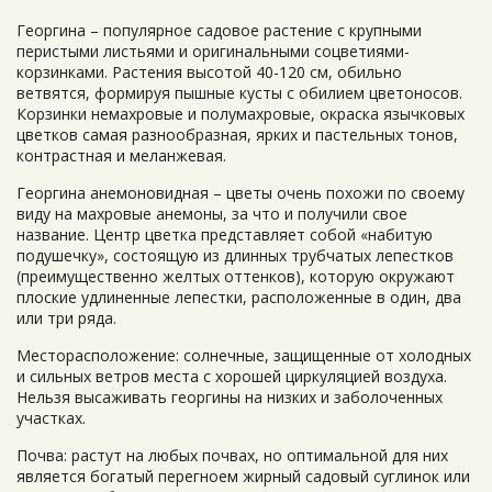
Георгина – популярное садовое растение с крупными
перистыми листьями и оригинальными соцветиями-
корзинками. Растения высотой 40-120 см, обильно
ветвятся, формируя пышные кусты с обилием цветоносов.
Корзинки немахровые и полумахровые, окраска язычковых
цветков самая разнообразная, ярких и пастельных тонов,
контрастная и меланжевая.
Георгина анемоновидная – цветы очень похожи по своему
виду на махровые анемоны, за что и получили свое
название. Центр цветка представляет собой «набитую
подушечку», состоящую из длинных трубчатых лепестков
(преимущественно желтых оттенков), которую окружают
плоские удлиненные лепестки, расположенные в один, два
или три ряда.
Месторасположение: солнечные, защищенные от холодных
и сильных ветров места с хорошей циркуляцией воздуха.
Нельзя высаживать георгины на низких и заболоченных
участках.
Почва: растут на любых почвах, но оптимальной для них
является богатый перегноем жирный садовый суглинок или