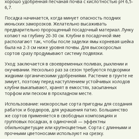
хорошо удобренная песчаная почва с кислотностью рН 6,5-
6,7.
Посадка начинается, когда минует опасность поздних
июньских заморозков. Желательно высаживать
предварительно пророщенный посадочный материал. Лунку
копают на глубину 20-30 см. Клубни в посадочной яме
располагают так, чтобы после заделки ямы корневая шейка
была на 2-3 см ниже уровня почвы. Для высокорослых
сортов сразу продумывают систему подвязки.
Уход: заключается в своевременных поливах, рыхлении и
окучивании. Несколько раз за сезон требуются подкормки
жидкими органическими удобрениями. Растение в грунте не
зимует, поэтому перед наступлением устойчивых холодов
клубни выкапывают, хранят в емкостях, засыпанных
торфом или песком в прохладном месте.
Использование: низкорослые сорта пригодны для создания
рабаток и бордюров, для украшения патио. Большинство
же сортов применяется в свободных композициях и
групповых посадках, в одиночной — эффектны
обильноцветущие или крупноцветные. Сорта с длинными и
прочными цветоносами используют на срезку.