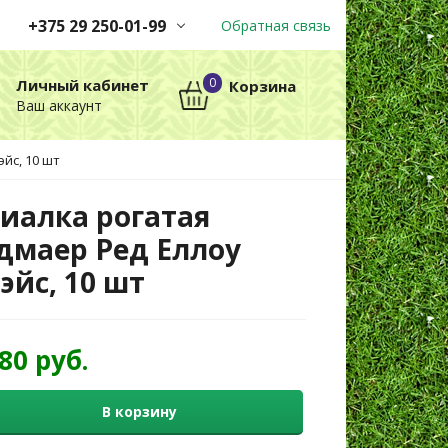
+375 29 250-01-99
Обратная связь
Заказы принимаются
0
Личный кабинет
Корзина
автоматически через корзину
Ваш аккаунт
круглосуточно без выходных
йс, 10 шт
+375 29 250-01-99
МТС
иалка рогатая
дмаер Ред Еллоу
эйс, 10 шт
,80 руб.
В корзину