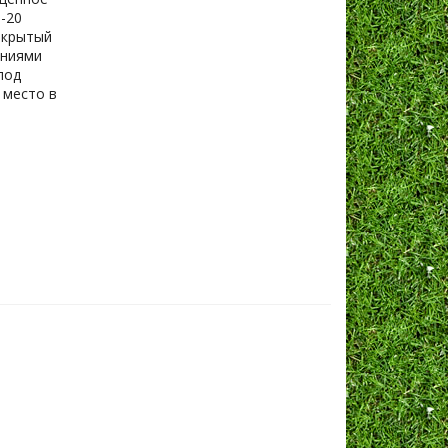
-20
открытый
ениями
под
 место в