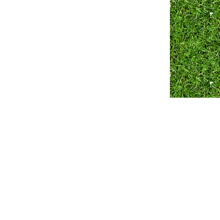
Разработка сайта ZmitroC.by
™ |
Продвижение сайта