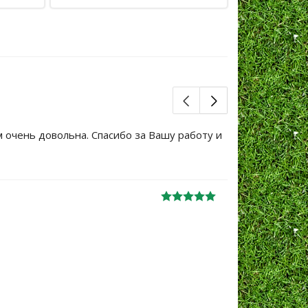
м очень довольна. Спасибо за Вашу работу и
Большое сп
уже не перв
Ж
анна
06.10.2024