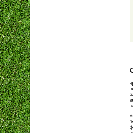
Я
в
р
д
з
А
п
ф
з