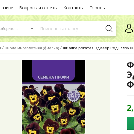
газине
Вопросы и ответы
Контакты
Отзывы
ыберите...
/
/
и
Виола многолетняя (фиалка)
Фиалка рогатая Эдмаер Ред Еллоу Фэ
Ф
Э
Ф
2