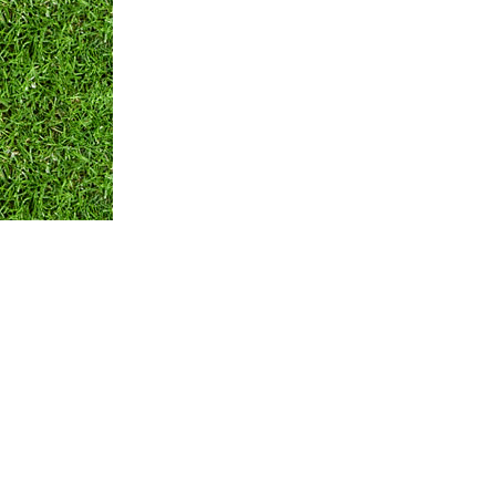
Оплата и Доставка
Вопросы и ответы
Кон
Мы принимаем:
по всем вопросам
+375 29 250-01-99
Обратная связь
© ЧТПУП "АЙРИСАГРО"
Номер в торговом реестре: 346312