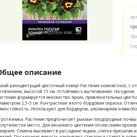
Ар
Ср
Пр
Се
Общее описание
ркий раноцветущий цветочный ковер! Растение компактное, с о
етвлением, высотой 15 см. Устойчиво к вытягиванию. На одном
астении формируется множество ярких, привлекательных цветк
иаметром 2,5-3 см. Контрастная жёлто-бордовая окраска. Отли
имостойкость. Используют для бордюров, альпинариев и миксбо
гротехника. Растение предпочитает рыхлые плодородные почвы
олутенистое место. Для весеннего цветения посев семян произв
еврале. Семена высевают в рассадные ящики, слегка присыпав и
емлей. Посадочную емкость накрывают стеклом и ставят в осв