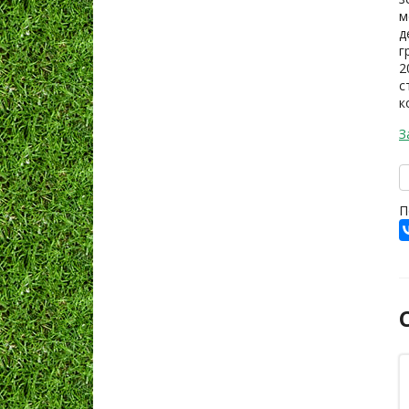
м
д
г
2
с
к
З
П