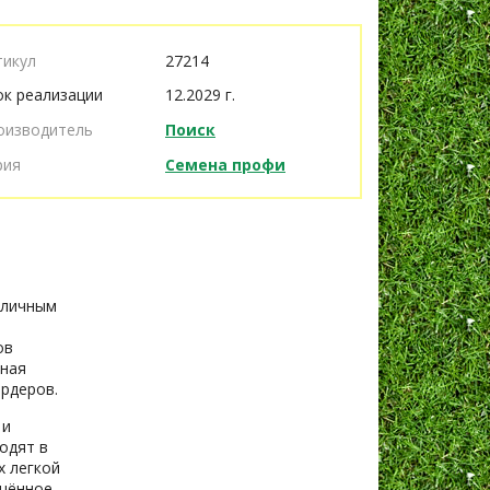
тикул
27214
ок реализации
12.2029 г.
оизводитель
Поиск
рия
Семена профи
тличным
ов
чная
рдеров.
 и
одят в
х легкой
ещённое