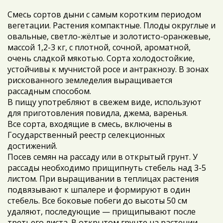
Смесь сортов дыни с самым коротким периодом
вегетации. Растения компактные. Плоды округлые и
овальные, светло-жёлтые и золотисто-оранжевые,
массой 1,2-3 кг, с плотной, сочной, ароматной,
очень сладкой мякотью. Сорта холодостойкие,
устойчивы к мучнистой росе и антракнозу. В зонах
рискованного земледелия выращивается
рассадным способом.
В пищу употребляют в свежем виде, используют
для приготовления повидла, джема, варенья.
Все сорта, входящие в смесь, включены в
Государственный реестр селекционных
достижений.
Посев семян на рассаду или в открытый грунт. У
рассады необходимо прищипнуть стебель над 3-5
листом. При выращивании в теплицах растения
подвязывают к шпалере и формируют в один
стебель. Все боковые побеги до высоты 50 см
удаляют, последующие — прищипывают после
третьего листа. В открытом грунте на растении