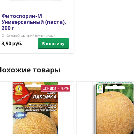
Фитоспорин-М
Универсальный (паста),
200 г
От болезней растений (фунгициды)
3,90 руб.
В корзину
Похожие товары
Скидка - 47%