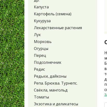
др.
Капуста
Картофель (семена)
Кукуруза
Лекарственные растения
Лук
Морковь
Огурцы
Н
Перец
м
Подсолнечник
Б
в
Редис
т
Редьки, дайконы
д
Репа. Брюква. Турнепс.
п
с
Свёкла, мангольд
З
Томаты
Экзотика и деликатесы