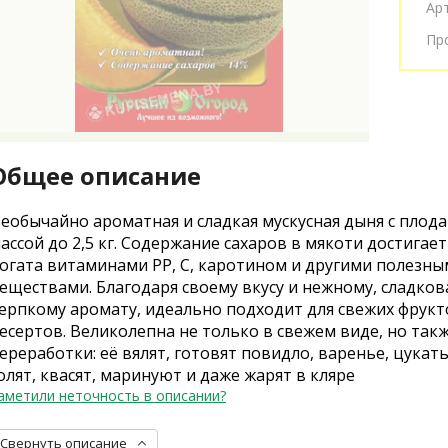
Ар
Пр
Общее описание
еобычайно ароматная и сладкая мускусная дыня с плод
ассой до 2,5 кг. Содержание сахаров в мякоти достигает
огата витаминами РР, С, каротином и другими полезн
еществами. Благодаря своему вкусу и нежному, сладков
ерпкому аромату, идеально подходит для свежих фрук
есертов. Великолепна не только в свежем виде, но такж
ереработки: её вялят, готовят повидло, варенье, цукаты
олят, квасят, маринуют и даже жарят в кляре
аметили неточность в описании?
Свернуть описание