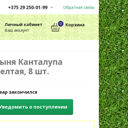
+375 29 250-01-99
Обратная связь
Заказы принимаются
0
Личный кабинет
Корзина
автоматически через корзину
Ваш аккаунт
круглосуточно без выходных
+375 29 250-01-99
МТС
ыня Канталупа
елтая, 8 шт.
вар закончился
Уведомить о поступлении