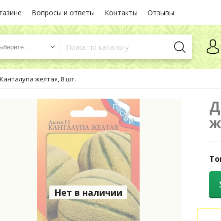
газине
Вопросы и ответы
Контакты
Отзывы
ыберите...
Канталупа желтая, 8 шт.
Д
ж
То
Нет в наличии