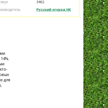
тикул
3462
оизводитель
Русский огород НК
ами
 14%.
ыми
ато-
товых
е для
,