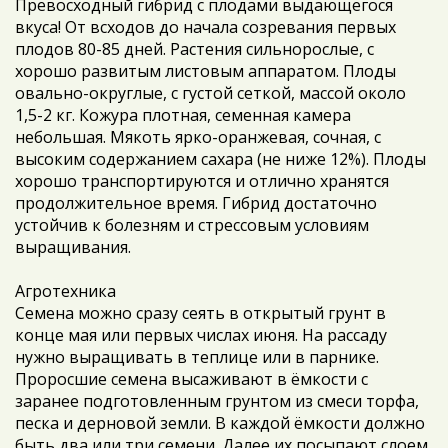
Превосходный гибрид с плодами выдающегося
вкуса! От всходов до начала созревания первых
плодов 80-85 дней. Растения сильнорослые, с
хорошо развитым листовым аппаратом. Плоды
овально-округлые, с густой сеткой, массой около
1,5-2 кг. Кожура плотная, семенная камера
небольшая. Мякоть ярко-оранжевая, сочная, с
высоким содержанием сахара (не ниже 12%). Плоды
хорошо транспортируются и отлично хранятся
продолжительное время. Гибрид достаточно
устойчив к болезням и стрессовым условиям
выращивания.
Агротехника
Семена можно сразу сеять в открытый грунт в
конце мая или первых числах июня. На рассаду
нужно выращивать в теплице или в парнике.
Проросшие семена высаживают в ёмкости с
заранее подготовленным грунтом из смеси торфа,
песка и дерновой земли. В каждой ёмкости должно
быть два или три семени. Далее их посыпают слоем