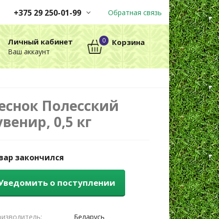
+375 29 250-01-99
Обратная связь
Заказы принимаются
0
Личный кабинет
Корзина
автоматически через корзину
Ваш аккаунт
круглосуточно без выходных
+375 29 250-01-99
МТС
еснок Полесский
увенир, 0,5 кг
вар закончился
Уведомить о поступлении
изводитель:
Беларусь