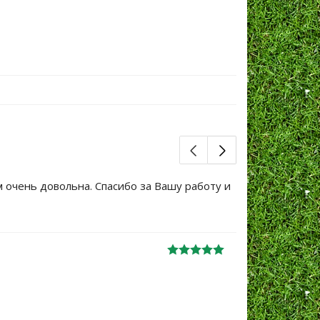
м очень довольна. Спасибо за Вашу работу и
Большое сп
уже не перв
Ж
анна
06.10.2024