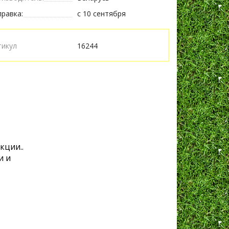
равка:
с 10 сентября
тикул
16244
кции..
и и