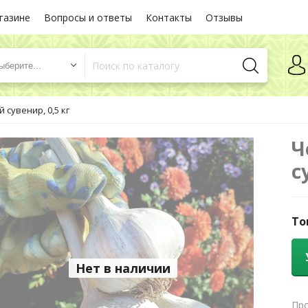
газине
Вопросы и ответы
Контакты
Отзывы
ыберите...
 сувенир, 0,5 кг
Ч
с
То
Нет в наличии
Про