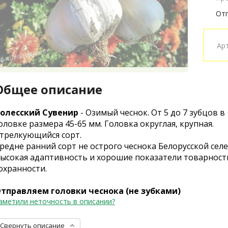
Отп
Ар
Общее описание
олесский Сувенир
- Озимый чеснок. От 5 до 7 зубцов в
оловке размера 45-65 мм. Головка округлая, крупная.
трелкующийся сорт.
редне ранний сорт не острого чеснока Белорусской селе
ысокая адаптивность и хорошие показатели товарност
охранности.
тправляем головки чеснока (не зубками)
аметили неточность в описании?
Свернуть описание