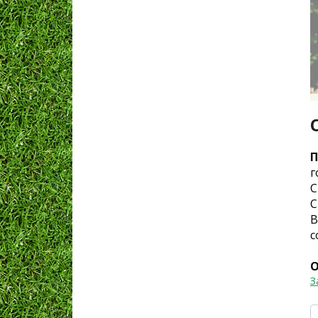
П
г
С
С
В
с
О
З