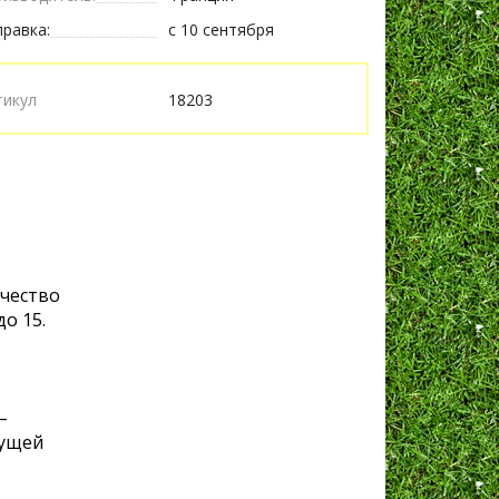
равка:
с 10 сентября
тикул
18203
ичество
о 15.
–
кущей