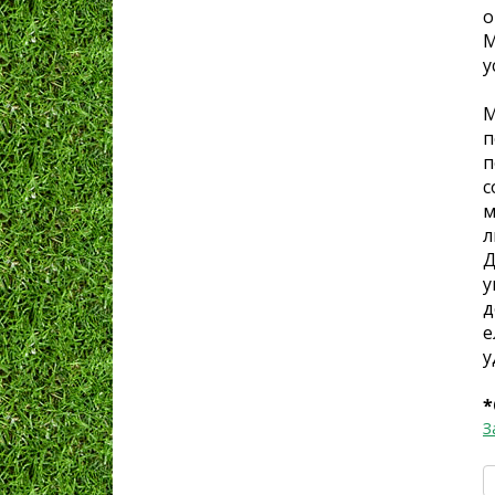
о
М
у
М
п
п
с
м
л
Д
у
д
е
у
*
З