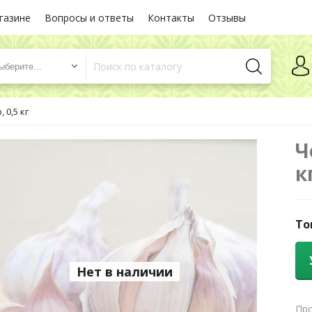
газине
Вопросы и ответы
Контакты
Отзывы
ыберите...
 0,5 кг
Ч
к
То
Нет в наличии
Про