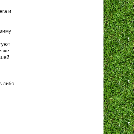
ега и
 зиму
етуют
и же
вшей
в либо