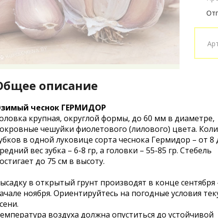
Отп
Ар
Общее описание
зимый чеснок ГЕРМИДОР
оловка крупная, округлой формы, до 60 мм в диаметре,
окровные чешуйки фиолетового (лилового) цвета. Кол
убков в одной луковице сорта чеснока Гермидор – от 8 д
редний вес зубка – 6-8 гр, а головки – 55-85 гр. Стебель
остигает до 75 см в высоту.
ысадку в открытый грунт производят в конце сентября 
ачале ноября. Ориентируйтесь на погодные условия те
сени.
емпература воздуха должна опуститься до устойчивой