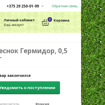
+375 29 250-01-99
Обратная связь
Заказы принимаются
0
Личный кабинет
Корзина
автоматически через корзину
Ваш аккаунт
круглосуточно без выходных
+375 29 250-01-99
МТС
еснок Гермидор, 0,5
г
вар закончился
Уведомить о поступлении
изводитель:
Франция