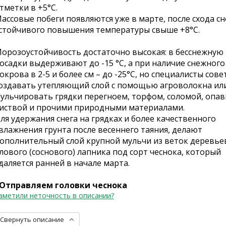
тметки в +5°C.
ассовые побеги появляются уже в марте, после схода сн
стойчивого повышения температуры свыше +8°C.
орозоустойчивость достаточно высокая: в бесснежную
осадки выдерживают до -15 °C, а при наличие снежного
окрова в 2-5 и более см – до -25°C, но специалисты сов
оздавать утепляющий слой с помощью агроволокна ил
ульчировать грядки перегноем, торфом, соломой, опа
иствой и прочими природными материалами.
ля удержания снега на грядках и более качественного
влажнения грунта после весеннего таяния, делают
ополнительный слой крупной мульчи из веток деревье
лового (соснового) лапника под сорт чеснока, который
даляется ранней в начале марта.
Отправляем головки чеснока
аметили неточность в описании?
Свернуть описание