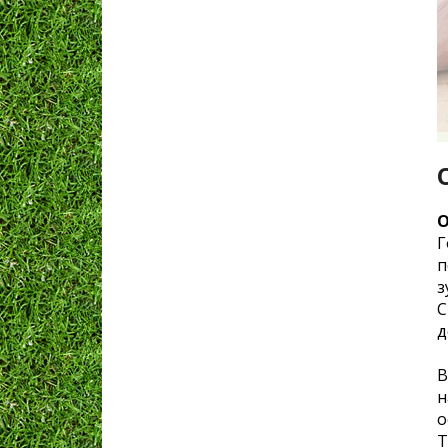
О
Г
п
з
С
д
В
н
о
Т