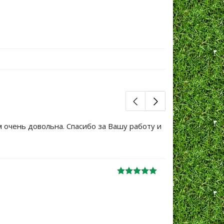
м очень довольна. Спасибо за Вашу работу и
Большое сп
уже не перв
Ж
анна
06.10.2024