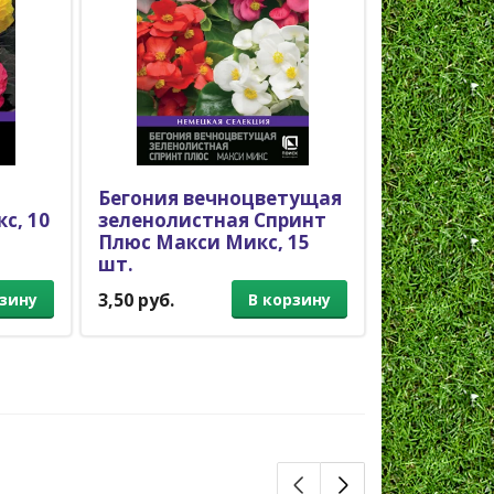
Бегония вечноцветущая
Бегония 
с, 10
зеленолистная Спринт
бронзово
Плюс Макси Микс, 15
Бум Пинк,
шт.
Бегония
Бегония
3,50 руб.
2,40 руб.
рзину
В корзину