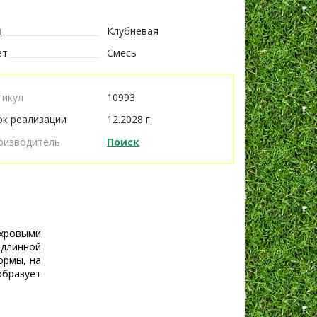
д
Клубневая
ет
Смесь
тикул
10993
ок реализации
12.2028 г.
оизводитель
Поиск
хровыми
 длинной
ормы, на
образует