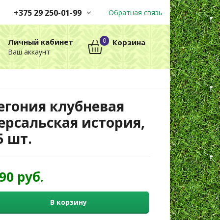
+375 29 250-01-99
Обратная связь
Заказы принимаются
0
Личный кабинет
Корзина
автоматически через корзину
Ваш аккаунт
круглосуточно без выходных
+375 29 250-01-99
МТС
егония клубневая
ерсальская история,
5 шт.
,90 руб.
В корзину