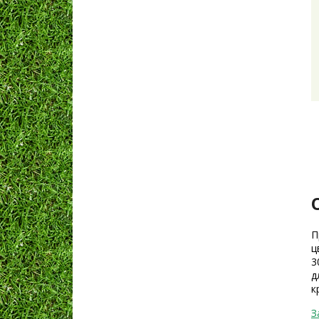
П
ц
3
д
к
З