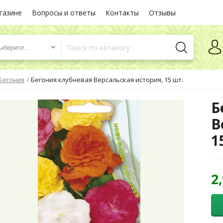
газине
Вопросы и ответы
Контакты
Отзывы
ыберите...
/
Бегония
Бегония клубневая Версальская история, 15 шт.
Б
В
1
2