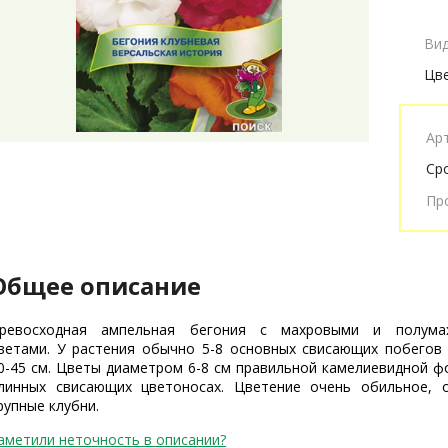
Ви
Цв
Ар
Ср
Пр
Общее описание
ревосходная ампельная бегония с махровыми и полума
ветами. У растения обычно 5-8 основных свисающих побегов
0-45 см. Цветы диаметром 6-8 см правильной камелиевидной ф
линных свисающих цветоносах. Цветение очень обильное, 
рупные клубни.
аметили неточность в описании?