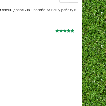
м очень довольна. Спасибо за Вашу работу и
Большое сп
уже не перв
Ж
анна
06.10.2024