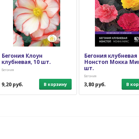
Бегония Клоун
Бегония клубневая
клубневая, 10 шт.
Нонстоп Мокка Мик
шт.
Бегония
Бегония
9,20 руб.
3,80 руб.
В корзину
В ко