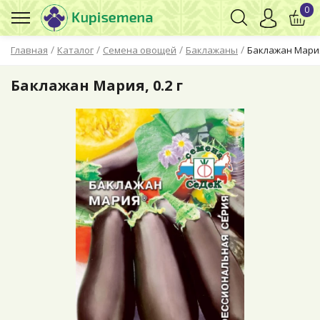
0
/
/
/
/
Главная
Каталог
Семена овощей
Баклажаны
Баклажан Мария,
Баклажан Мария, 0.2 г