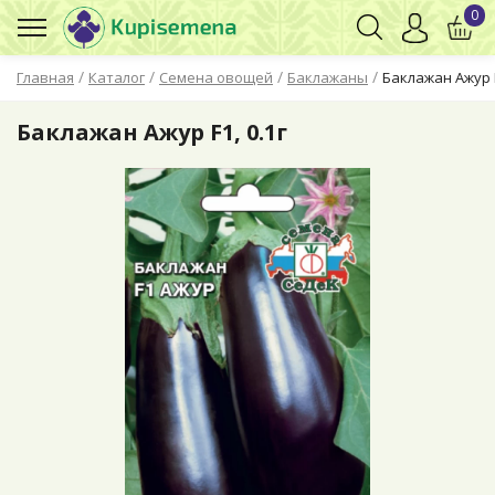
0
/
/
/
/
Главная
Каталог
Семена овощей
Баклажаны
Баклажан Ажур F
Баклажан Ажур F1, 0.1г