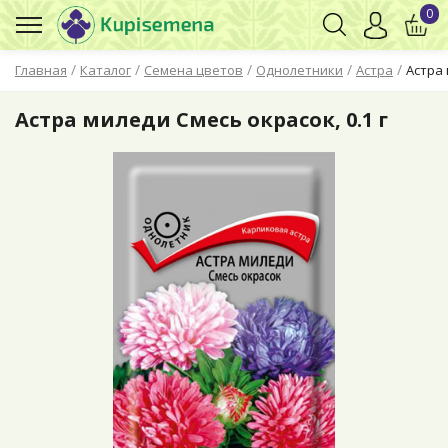
0
/
/
/
/
/
Главная
Каталог
Семена цветов
Однолетники
Астра
Астра 
Астра миледи Смесь окрасок, 0.1 г