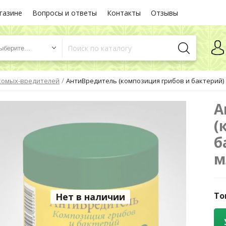
газине
Вопросы и ответы
Контакты
Отзывы
ыберите...
/
комых-вредителей
АнтиВредитель (композиция грибов и бактерий) "P
А
(
б
м
То
Нет в наличии