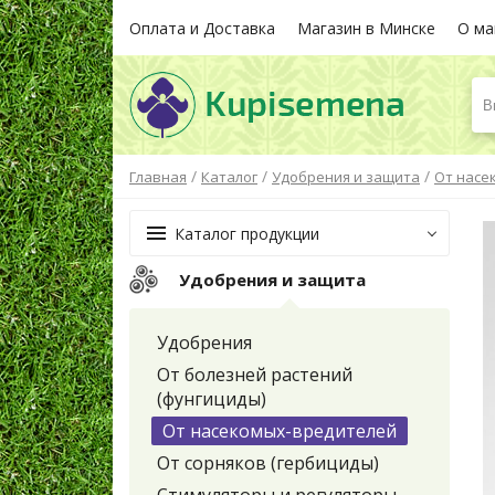
Оплата и Доставка
Магазин в Минске
О ма
В
/
/
/
Главная
Каталог
Удобрения и защита
От насе
Каталог продукции
Удобрения и защита
Удобрения
От болезней растений
(фунгициды)
От насекомых-вредителей
От сорняков (гербициды)