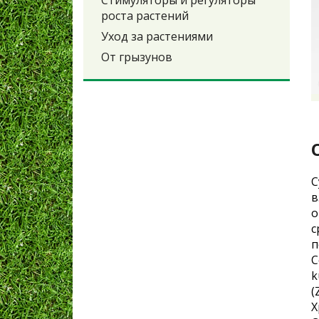
Стимуляторы и регуляторы
роста растений
Уход за растениями
От грызунов
С
в
о
с
п
С
k
(
Х