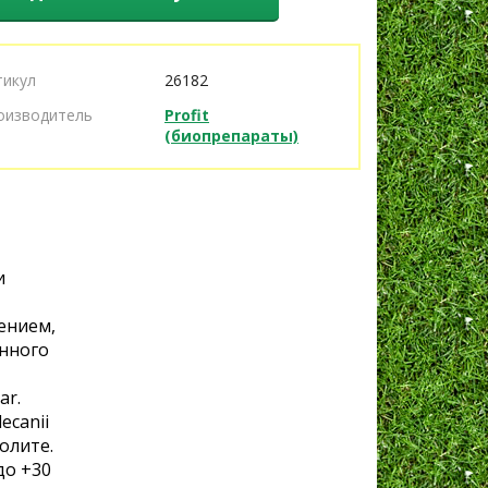
тикул
26182
оизводитель
Profit
(биопрепараты)
и
ением,
онного
ar.
ecanii
олите.
до +30