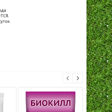
ода
ТСЯ.
уток.