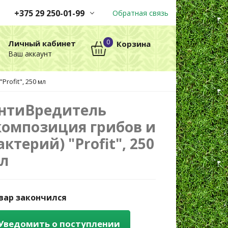
+375 29 250-01-99
Обратная связь
Заказы принимаются
0
Личный кабинет
Корзина
автоматически через корзину
Ваш аккаунт
круглосуточно без выходных
rofit", 250 мл
+375 29 250-01-99
МТС
нтиВредитель
композиция грибов и
актерий) "Profit", 250
л
вар закончился
Уведомить о поступлении