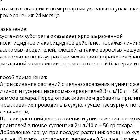
°.
ата изготовления и номер партии указаны на упаковке.
рок хранения: 24 месяца
азначение:
 суспензия субстрата оказывает ярко выраженной
нсектицидное и акарицидное действие, поражая личин
асекомых-вредителей, клещей, а также взрослых чешу
асекомых используя разные механизмы поражения благ
никальной композиции энтомопатогенной бактерии и г
пособ применения:
 Опрыскивания растений с целью заражения и уничтоже
ичинок и гусениц насекомых-вредителей 3 ч.л./10 л. + 50
раммов сахара. Перед опрыскиванием добавить прилип
прыскивание проводить в сухую, лучше пасмурную пог
ли вечером;
 Пролив растений для заражения и уничтожения насеко
редителей в почве: суспензия 2 ч.л./10 л + 50 гр сахара.
 Добавление гранул при посадке растений: овощные кул
 ч.л. на 10 лунок, кустарники, деревья - 0,5 ч.л на 1 лунку