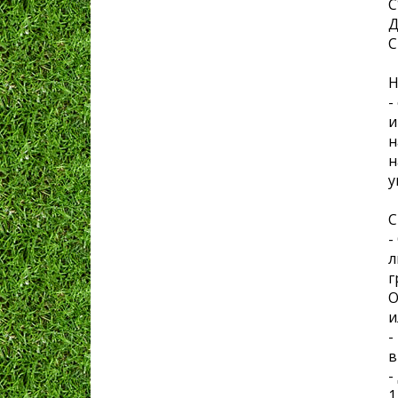
С
Д
С
Н
-
и
н
н
у
С
-
л
г
О
и
-
в
-
1