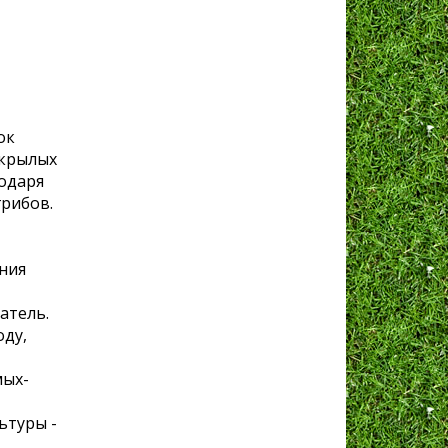
ок
екрылых
одаря
рибов.
ния
атель.
оду,
мых-
ьтуры -