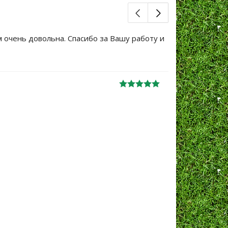
м очень довольна. Спасибо за Вашу работу и
Большое сп
уже не перв
Ж
анна
06.10.2024