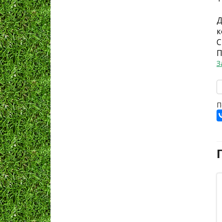
Д
к
С
П
З
П