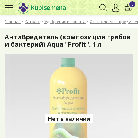
0
/
/
/
Главная
Каталог
Удобрения и защита
От насекомых-вредите
АнтиВредитель (композиция грибов
и бактерий) Aqua "Profit", 1 л
Нет в наличии