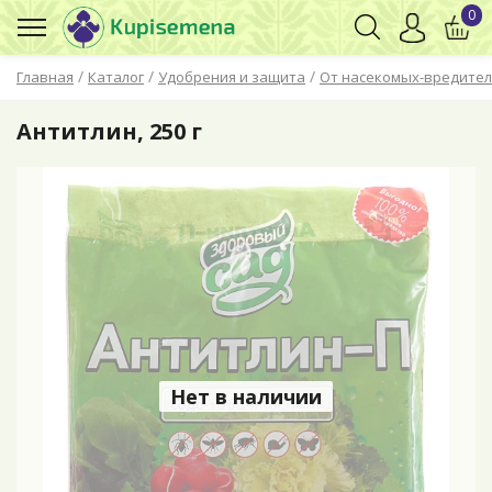
0
/
/
/
Главная
Каталог
Удобрения и защита
От насекомых-вредите
Антитлин, 250 г
Нет в наличии