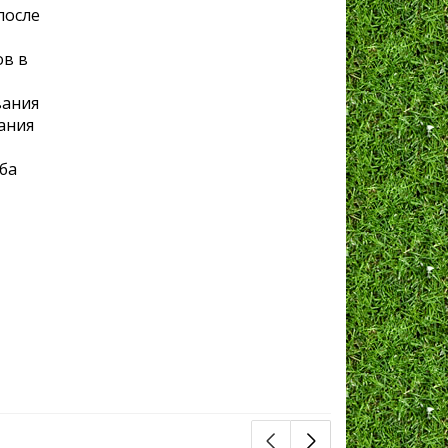
после
ов в
вания
ания
ба