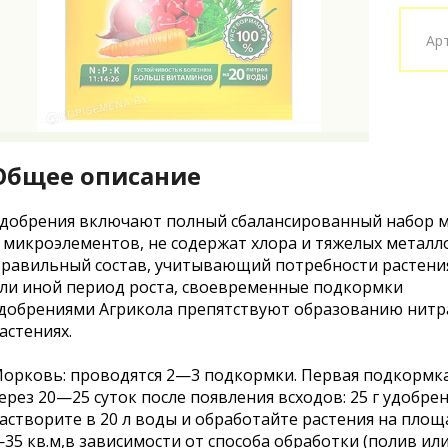
Ар
Общее описание
добрения включают полный сбалансированный набор 
 микроэлементов, не содержат хлора и тяжелых металл
равильный состав, учитывающий потребности растения
ли иной период роста, своевременные подкормки
добрениями Агрикола препятствуют образованию нитр
астениях.
орковь: проводятся 2—3 подкормки. Первая подкормк
ерез 20—25 суток после появления всходов: 25 г удобре
астворите в 20 л воды и обработайте растения на площ
35 кв.м,в зависимости от способа обработки (полив ил