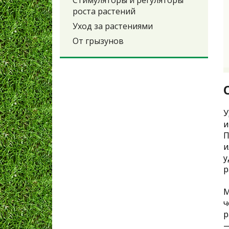
Стимуляторы и регуляторы
роста растений
Уход за растениями
От грызунов
У
и
П
и
у
р
М
ч
р
—