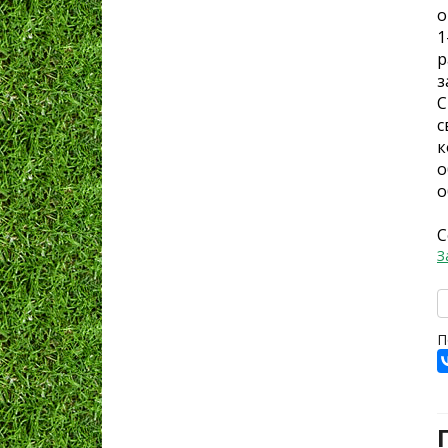
о
1
р
з
С
с
к
о
о
С
З
П