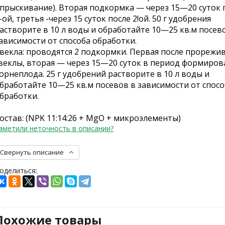
прыскивание). Вторая подкормка — через 15—20 суток 
-ой, третья -через 15 суток после 2!ой. 50 г удобрения
астворите в 10 л воды и обработайте 10—25 кв.м посев
ависимости от способа обработки.
векла: проводятся 2 подкормки. Первая после прорежи
веклы, вторая — через 15—20 суток в период формиров
орнеплода. 25 г удобрений растворите в 10 л воды и
бработайте 10—25 кв.м посевов в зависимости от спосо
бработки.
остав: (NPK 11:14:26 + MgO + микроэлементы)
аметили неточность в описании?
Свернуть описание
оделиться:
Похожие товары