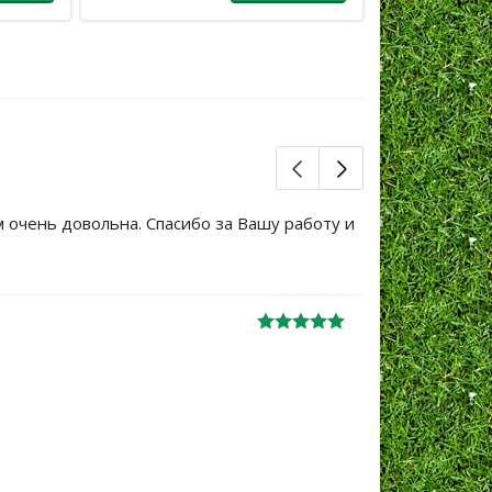
м очень довольна. Спасибо за Вашу работу и
Большое сп
уже не перв
Ж
анна
06.10.2024