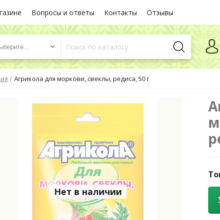
газине
Вопросы и ответы
Контакты
Отзывы
ыберите...
/
ния
Агрикола для моркови, свеклы, редиса, 50 г
А
м
р
То
Нет в наличии