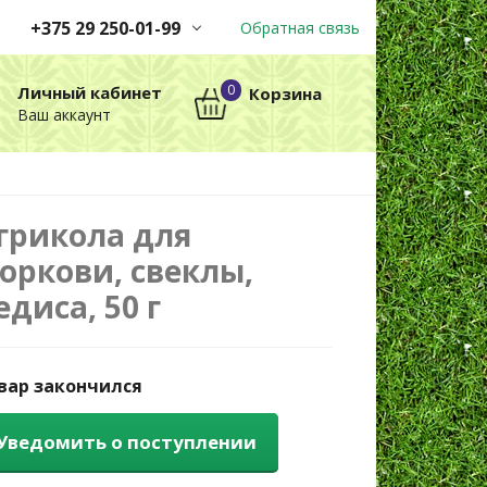
+375 29 250-01-99
Обратная связь
Заказы принимаются
0
Личный кабинет
Корзина
автоматически через корзину
Ваш аккаунт
круглосуточно без выходных
+375 29 250-01-99
МТС
грикола для
оркови, свеклы,
едиса, 50 г
вар закончился
Уведомить о поступлении