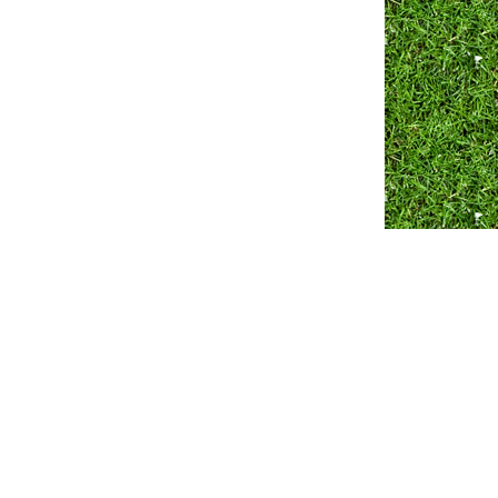
Разработка сайта ZmitroC.by
™ |
Продвижение сайта