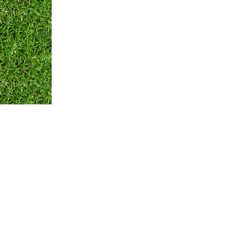
Оплата и Доставка
Вопросы и ответы
Кон
Мы принимаем:
по всем вопросам
+375 29 250-01-99
Обратная связь
© ЧТПУП "АЙРИСАГРО"
Номер в торговом реестре: 346312