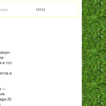
тикул
18192
макро-
ов.
 в тот
атов в
а —
ния
ади 20
и