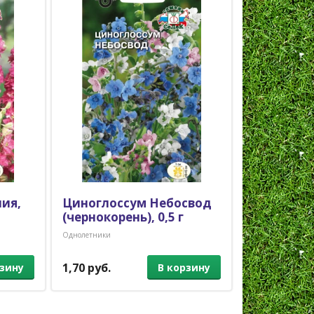
ия,
Циноглоссум Небосвод
Цинния Д
(чернокорень), 0,5 г
желтая, 5
Однолетники
Однолетники
1,70 руб.
5,00 руб.
рзину
В корзину