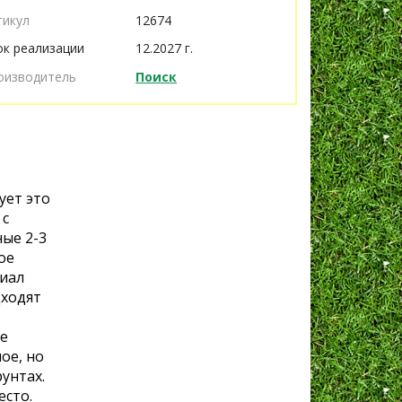
тикул
12674
ок реализации
12.2027 г.
оизводитель
Поиск
ует это
 с
ные 2-3
ое
риал
дходят
ое
ое, но
унтах.
есто.