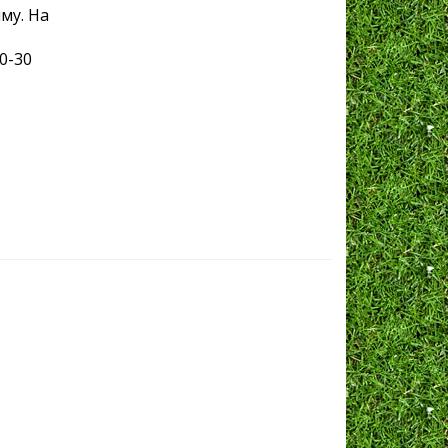
му. На
0-30