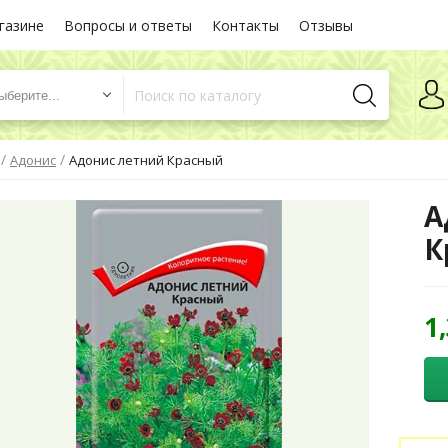
газине
Вопросы и ответы
Контакты
Отзывы
ыберите...
/
/
Адонис
Адонис летний Красный
А
К
1