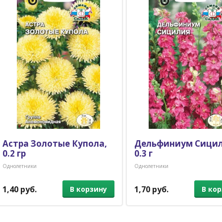
Астра Золотые Купола,
Дельфиниум Сицил
0.2 гр
0.3 г
Однолетники
Однолетники
1,40 руб.
1,70 руб.
В корзину
В ко