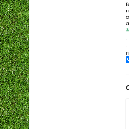
В
п
с
с
З
П