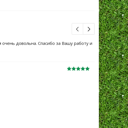
м очень довольна. Спасибо за Вашу работу и
Большое сп
уже не перв
Ж
анна
06.10.2024