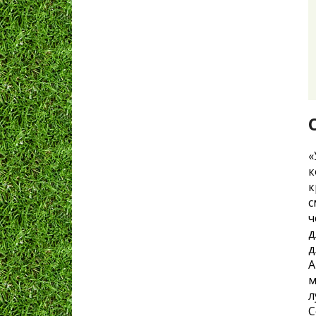
«
к
к
с
ч
д
д
А
м
л
С