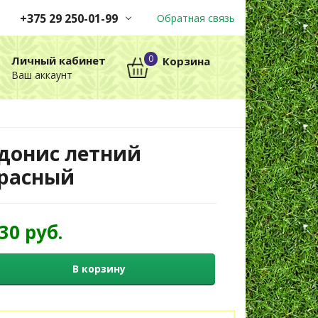
+375 29 250-01-99
Обратная связь
Заказы принимаются
0
Личный кабинет
Корзина
автоматически через корзину
Ваш аккаунт
круглосуточно без выходных
+375 29 250-01-99
МТС
донис летний
расный
,30 руб.
В корзину