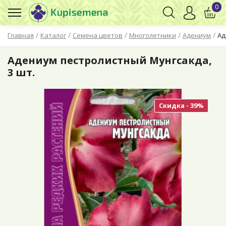
0
/
/
/
/
/
Главная
Каталог
Семена цветов
Многолетники
Адениум
Ад
Адениум пестролистный Мунгсакда,
3 шт.
Скидка - 39%